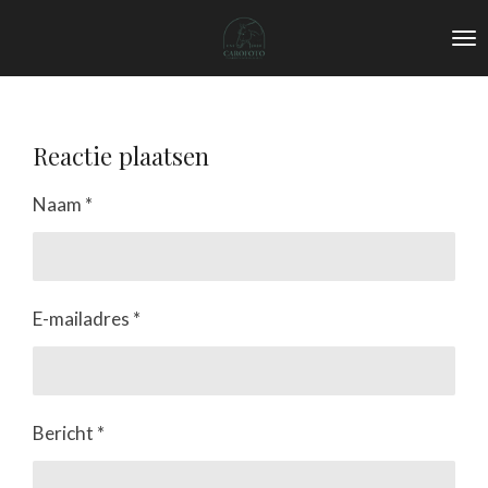
Ga
direct
naar
de
hoofdinhoud
Reactie plaatsen
Naam *
E-mailadres *
Bericht *