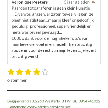
Véronique Peeters
5 jaar geleden
Paarden fotograferen is geen klein kunstje
...Diva wou grazen, er zaten teveel vliegen, ze
bleef niet stilstaan...maar jij bleef ongelooflijk
geduldig , professioneel, supervriendelijk en
niets was teveel gevraagd...
1000 x dank voor de magnifieke foto's van
mijn lieve viervoeter en mezelf . Een prachtig
souvenir voor de rest van mijn leven ... je levert
prachtig werk!
1
2
3
4
5
S
R
t
a
s
s
s
s
s
6 stemmen
e
t
t
t
t
t
t
m
i
m
e
e
e
e
e
n
e
r
r
r
r
r
n
g
Begijnenland 13, 2260 Westerlo BTW: BE 0834741022
:
algemene voorwaarden carofoto.pdf